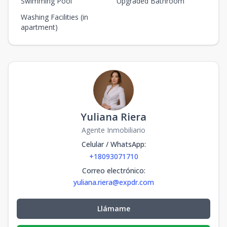
Swimming Pool
Upgraded Bathroom
Washing Facilities (in
apartment)
Yuliana Riera
Agente Inmobiliario
Celular / WhatsApp
:
+18093071710
Correo electrónico
:
yuliana.riera@expdr.com
Llámame