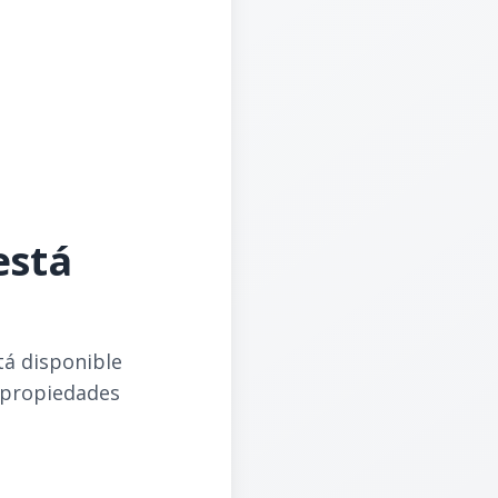
está
tá disponible
 propiedades