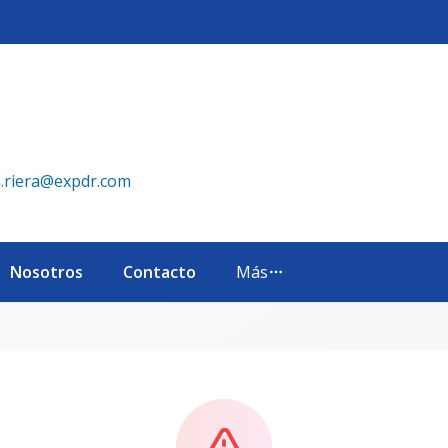
a.riera@expdr.com
Nosotros
Contacto
Más