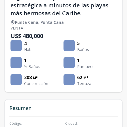
estratégica a minutos de las playas
más hermosas del Caribe.
Punta Cana
,
Punta Cana
VENTA
US$ 480,000
4
5
Hab.
Baños
1
1
½ Baños
Parqueo
208
62
M²
M²
Construcción
Terraza
Resumen
Código
:
Ciudad
: