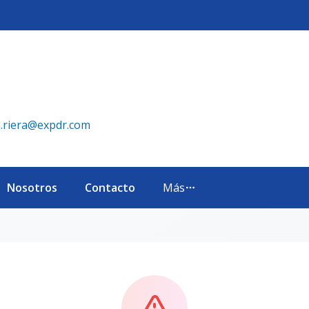
a.riera@expdr.com
Nosotros
Contacto
Más