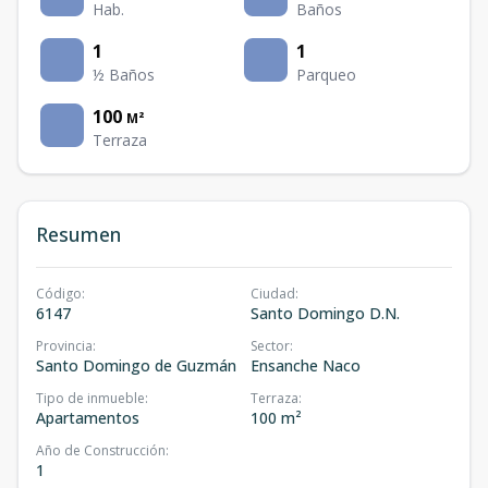
Hab.
Baños
1
1
½ Baños
Parqueo
100
M²
Terraza
Resumen
Código
:
Ciudad
:
6147
Santo Domingo D.N.
Provincia
:
Sector
:
Santo Domingo de Guzmán
Ensanche Naco
Tipo de inmueble
:
Terraza
:
Apartamentos
100 m²
Año de Construcción
:
1