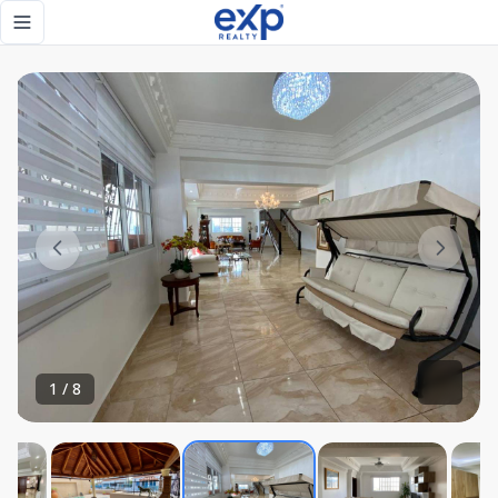
Espacioso Penthouse en Bella Vista Sur - eXp Realty Repúb
Toggle navigation menu
1
/
8