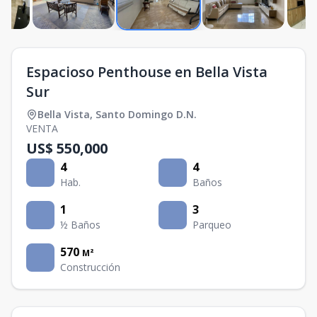
Espacioso Penthouse en Bella Vista
Sur
Bella Vista
,
Santo Domingo D.N.
VENTA
US$ 550,000
4
4
Hab.
Baños
1
3
½ Baños
Parqueo
570
M²
Construcción