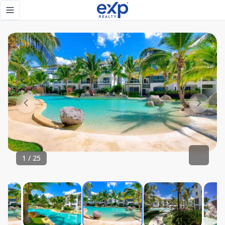
Espacios acogedores que transmiten amplitud y armonía. - 
Toggle navigation menu
1
/
25