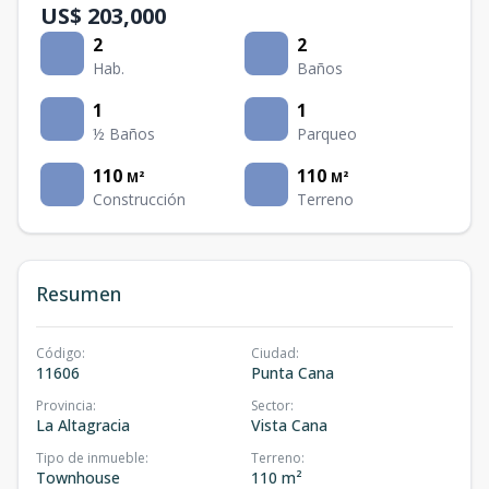
US$ 203,000
2
2
Hab.
Baños
1
1
½ Baños
Parqueo
110
110
M²
M²
Construcción
Terreno
Resumen
Código
:
Ciudad
:
11606
Punta Cana
Provincia
:
Sector
:
La Altagracia
Vista Cana
Tipo de inmueble
:
Terreno
:
Townhouse
110 m²