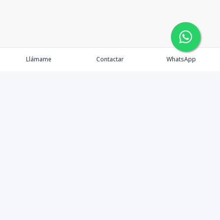
Llámame
Contactar
WhatsApp
Propiedades
Agentes
eXp Realty DR
Nosotros
Contacto
Nuevo Enlace
Instagram