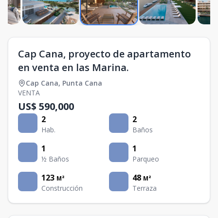
Cap Cana, proyecto de apartamento
en venta en las Marina.
Cap Cana
,
Punta Cana
VENTA
US$ 590,000
2
2
Hab.
Baños
1
1
½ Baños
Parqueo
123
48
M²
M²
Construcción
Terraza