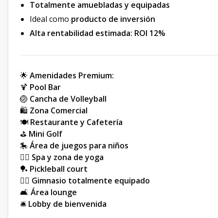
Totalmente amuebladas y equipadas
Ideal como
producto de inversión
Alta rentabilidad estimada: ROI 12%
🌟
Amenidades Premium:
🍹
Pool Bar
🏐
Cancha de Volleyball
🛍
Zona Comercial
🍽️
Restaurante y Cafetería
⛳
Mini Golf
🎠
Área de juegos para niños
🧖‍♀️
Spa y zona de yoga
🏓
Pickleball court
🏋️‍♀️
Gimnasio totalmente equipado
🛋
Área lounge
🛎️
Lobby de bienvenida