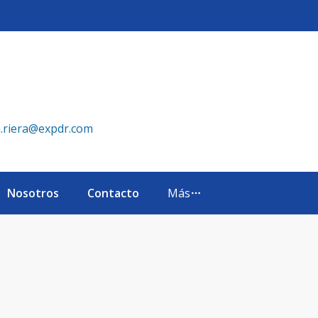
epública Dominicana
a.riera@expdr.com
Nosotros
Contacto
Más