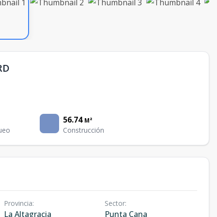
RD
56.74
M²
ueo
Construcción
Provincia
:
Sector
:
La Altagracia
Punta Cana