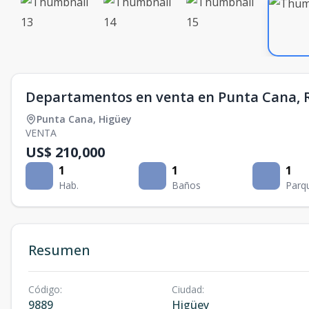
Departamentos en venta en Punta Cana, 
Punta Cana
,
Higüey
VENTA
US$ 210,000
1
1
1
Hab.
Baños
Parq
Resumen
Código
:
Ciudad
:
9889
Higüey