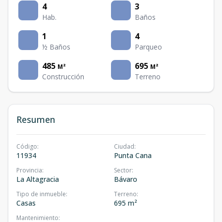
4
3
Hab.
Baños
1
4
½ Baños
Parqueo
485
695
M²
M²
Construcción
Terreno
Resumen
Código
:
Ciudad
:
11934
Punta Cana
Provincia
:
Sector
:
La Altagracia
Bávaro
Tipo de inmueble
:
Terreno
:
Casas
695 m²
Mantenimiento
: