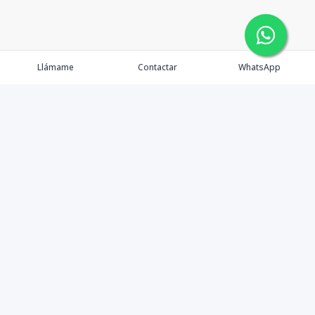
Llámame
Contactar
WhatsApp
Propiedades
Agentes
eXp Realty DR
Nosotros
Contacto
Nuevo Enlace
Instagram