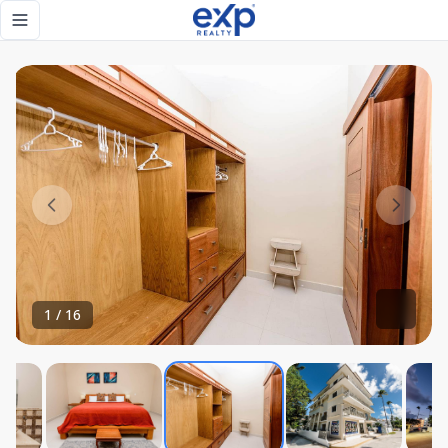
Aparthotel En Venta En La Playa Los Corales. Bavaro. Domin
Toggle navigation menu
1
/
16