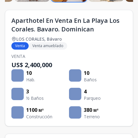
Aparthotel En Venta En La Playa Los
Corales. Bavaro. Dominican
LOS CORALES
,
Bávaro
Venta
Venta amueblado
VENTA
US$ 2,400,000
10
10
Hab.
Baños
3
4
½ Baños
Parqueo
1100
380
M²
M²
Construcción
Terreno