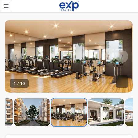
Apartamento moderno en Punta Cana con piscina, gimnasio y
Toggle navigation menu
1
/
10