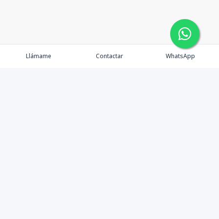
Llámame
Contactar
WhatsApp
Propiedades
Agentes
eXp Realty DR
Nosotros
Contacto
Nuevo Enlace
Instagram