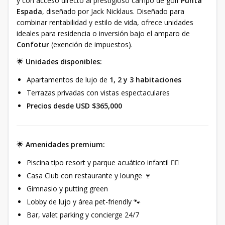
y con acceso directo al prestigioso campo de golf
Punta
Espada
, diseñado por Jack Nicklaus. Diseñado para
combinar rentabilidad y estilo de vida, ofrece unidades
ideales para residencia o inversión bajo el amparo de
Confotur
(exención de impuestos).
🌟
Unidades disponibles:
Apartamentos de lujo de
1, 2 y 3 habitaciones
Terrazas privadas con vistas espectaculares
Precios desde USD $365,000
🌟
Amenidades premium:
Piscina tipo resort y parque acuático infantil 🏊‍♂️
Casa Club con restaurante y lounge 🍷
Gimnasio y putting green
Lobby de lujo y área pet-friendly 🐾
Bar, valet parking y concierge 24/7