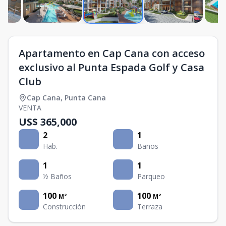
Apartamento en Cap Cana con acceso
exclusivo al Punta Espada Golf y Casa
Club
Cap Cana
,
Punta Cana
VENTA
US$ 365,000
2
1
Hab.
Baños
1
1
½ Baños
Parqueo
100
100
M²
M²
Construcción
Terraza