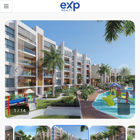
Apartamento en Cap Cana con acceso exclusivo al Punta Esp
Toggle navigation menu
1
/
14