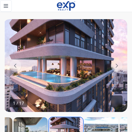
Apartamentos en Torre Familiar de Lujo en Alma Rosa | Exc
Toggle navigation menu
1
/
17