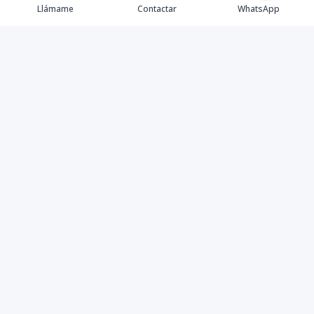
Llámame
Contactar
WhatsApp
Propiedades
Agentes
eXp Realty DR
Nosotros
Contacto
Nuevo Enlace
Instagram
©
2026
DREXP SRL
,
Todos los derechos reservados
Powered by
AlterEstate