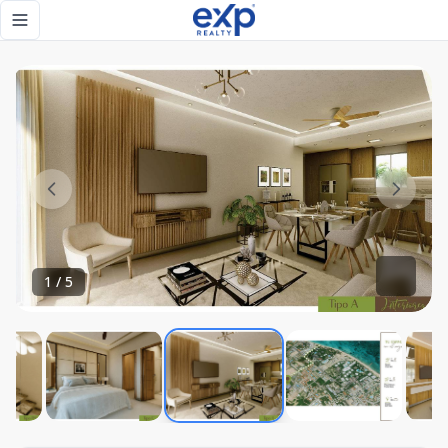
VENTA APARTAMENTO EN PUNTA CANA - eXp Realty Repúb
Toggle navigation menu
1
/
5