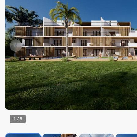
1
/
8