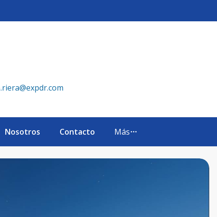
eXp Realty República Dominicana
a.riera@expdr.com
Nosotros
Contacto
Más