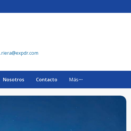
to Domingo - eXp Realty República Dominicana
a.riera@expdr.com
Nosotros
Contacto
Más