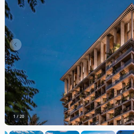
1
/
20