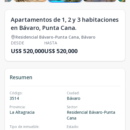
Apartamentos de 1, 2 y 3 habitaciones
en Bávaro, Punta Cana.
Residencial Bávaro-Punta Cana
,
Bávaro
DESDE
HASTA
US$ 520,000
US$ 520,000
Resumen
Código
:
Ciudad
:
3514
Bávaro
Provincia
:
Sector
:
La Altagracia
Residencial Bávaro-Punta
Cana
Tipo de inmueble
:
Estado
: