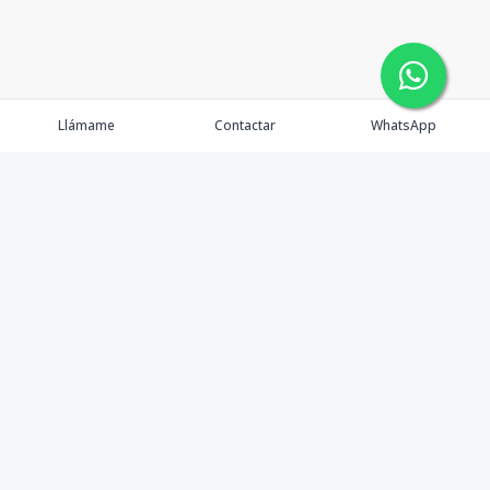
Llámame
Contactar
WhatsApp
Propiedades
Agentes
eXp Realty DR
Nosotros
Contacto
Nuevo Enlace
Instagram