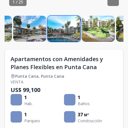
1
/
25
Apartamentos con Amenidades y
Planes Flexibles en Punta Cana
Punta Cana
,
Punta Cana
VENTA
US$ 99,100
1
1
Hab.
Baños
1
37
M²
Parqueo
Construcción