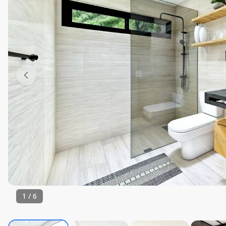
1
/
6