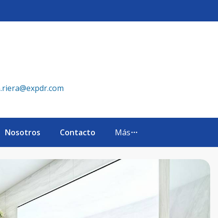
p Realty República Dominicana
a.riera@expdr.com
Nosotros
Contacto
Más