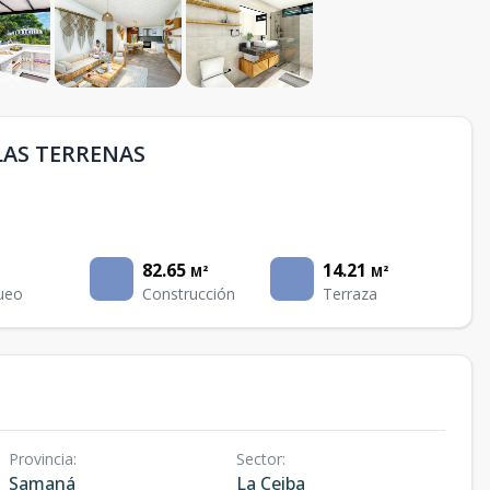
LAS TERRENAS
82.65
14.21
M²
M²
ueo
Construcción
Terraza
Provincia
:
Sector
:
Samaná
La Ceiba