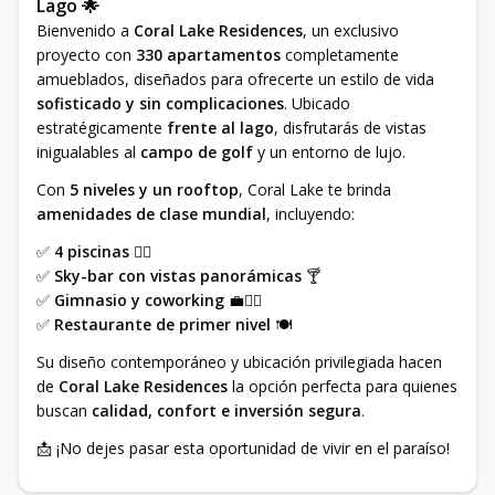
Lago 🌟
Bienvenido a
Coral Lake Residences
, un exclusivo
proyecto con
330 apartamentos
completamente
amueblados, diseñados para ofrecerte un estilo de vida
sofisticado y sin complicaciones
. Ubicado
estratégicamente
frente al lago
, disfrutarás de vistas
inigualables al
campo de golf
y un entorno de lujo.
Con
5 niveles y un rooftop
, Coral Lake te brinda
amenidades de clase mundial
, incluyendo:
✅
4 piscinas
🏊‍♂️
✅
Sky-bar con vistas panorámicas
🍸
✅
Gimnasio y coworking
💼🏋️‍♂️
✅
Restaurante de primer nivel
🍽️
Su diseño contemporáneo y ubicación privilegiada hacen
de
Coral Lake Residences
la opción perfecta para quienes
buscan
calidad, confort e inversión segura
.
📩 ¡No dejes pasar esta oportunidad de vivir en el paraíso!