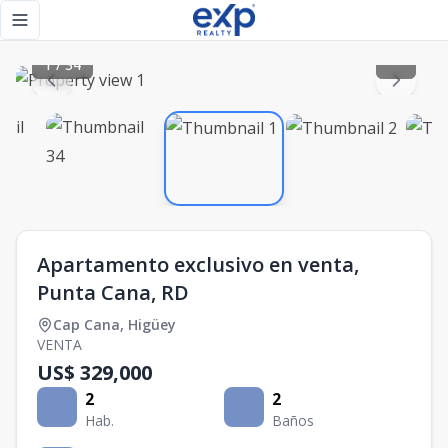
Apartamento exclusivo en venta, Punta Cana, RD - eXp Real
Toggle navigation menu
1
/
34
Apartamento exclusivo en venta,
Punta Cana, RD
Cap Cana
,
Higüey
VENTA
US$ 329,000
2
2
Hab.
Baños