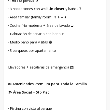
· Terraza privada ☀️
· 3 habitaciones con
walk-in closet
y baño 🛁
· Área familiar (family room) 👨‍👩‍👧‍👦
· Cocina fría moderna + área de lavado 🍳
· Habitación de servicio con baño 🚪
· Medio baño para visitas 🚻
· 3 parqueos por apartamento
Elevadores + escaleras de emergencia 🛗
🏡
Amenidades Premium para Toda la Familia
🏞️
Área Social – 5to Piso:
· Piscina con vista al parque