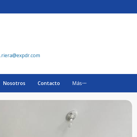
iones con Piscina y Gimnasio - eXp Realty República Domin
a.riera@expdr.com
Nosotros
Contacto
Más