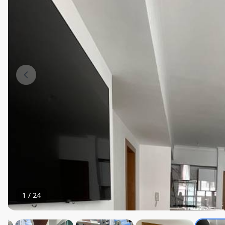
1
/
24