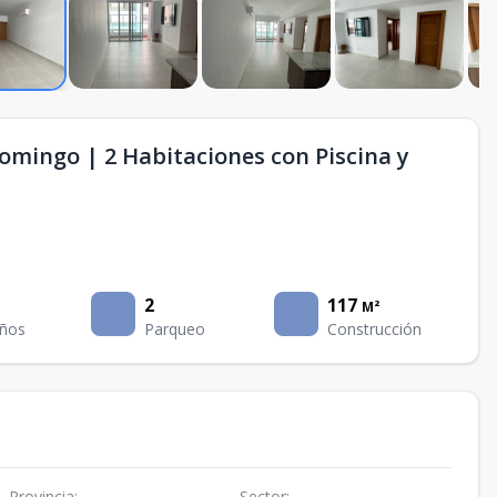
mingo | 2 Habitaciones con Piscina y
2
117
M²
ños
Parqueo
Construcción
Provincia
:
Sector
: