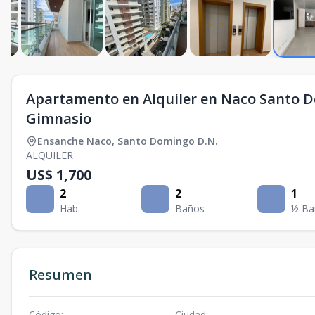
Apartamento en Alquiler en Naco Santo Do
Gimnasio
Ensanche Naco
,
Santo Domingo D.N.
ALQUILER
US$ 1,700
2
2
1
Hab.
Baños
½ Ba
Resumen
Código
:
Ciudad
: