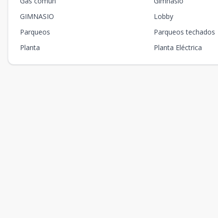
Gas común
Gimnasio
GIMNASIO
Lobby
Parqueos
Parqueos techados
Planta
Planta Eléctrica