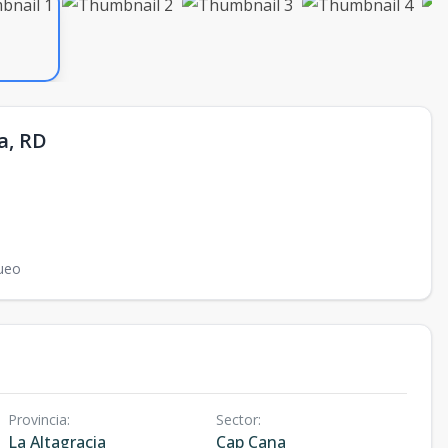
a, RD
ueo
Provincia
:
Sector
:
La Altagracia
Cap Cana