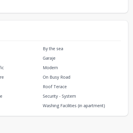
By the sea
Garaje
fic
Modern
re
On Busy Road
Roof Terace
ce
Security - System
Washing Facilities (in apartment)