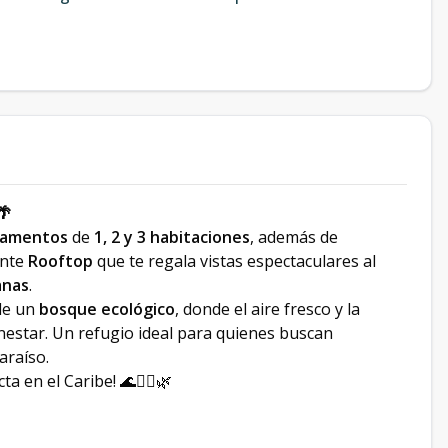
🌴
tamentos
de
1, 2 y 3 habitaciones
, además de
ante
Rooftop
que te regala vistas espectaculares al
anas
.
de un
bosque ecológico
, donde el aire fresco y la
enestar. Un refugio ideal para quienes buscan
araíso.
 en el Caribe! 🌊🏌️‍♂️🌿