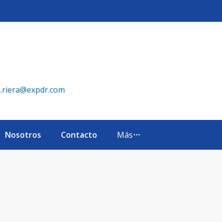
 República Dominicana
a.riera@expdr.com
Nosotros
Contacto
Más