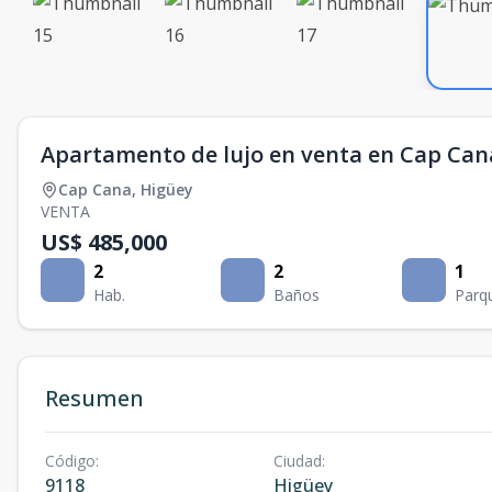
Apartamento de lujo en venta en Cap Can
Cap Cana
,
Higüey
VENTA
US$ 485,000
2
2
1
Hab.
Baños
Parq
Resumen
Código
:
Ciudad
:
9118
Higüey