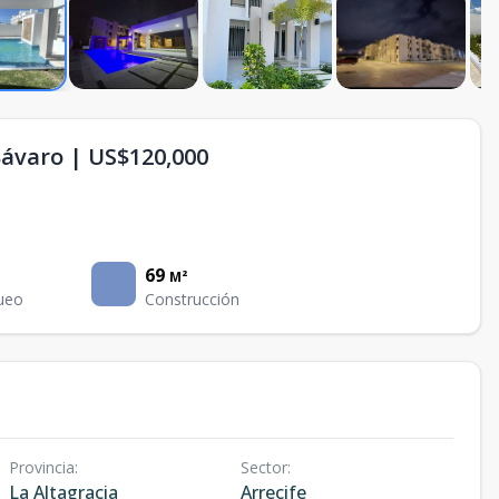
Bávaro | US$120,000
69
M²
ueo
Construcción
Provincia
:
Sector
:
La Altagracia
Arrecife