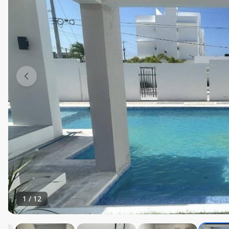
1
/
12