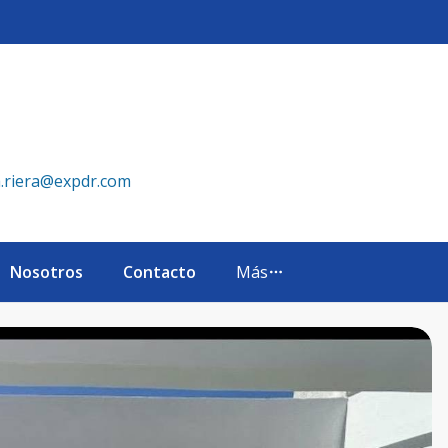
00 - eXp Realty República Dominicana
a.riera@expdr.com
Nosotros
Contacto
Más