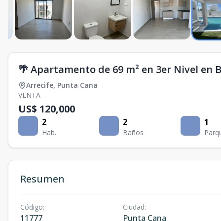
🌴 Apartamento de 69 m² en 3er Nivel en 
Arrecife
,
Punta Cana
VENTA
US$ 120,000
2
2
1
Hab.
Baños
Parq
Resumen
Código
:
Ciudad
:
11777
Punta Cana