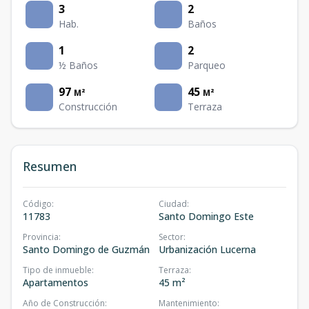
3
2
Hab.
Baños
1
2
½ Baños
Parqueo
97
45
M²
M²
Construcción
Terraza
Resumen
Código
:
Ciudad
:
11783
Santo Domingo Este
Provincia
:
Sector
:
Santo Domingo de Guzmán
Urbanización Lucerna
Tipo de inmueble
:
Terraza
:
Apartamentos
45 m²
Año de Construcción
:
Mantenimiento
: