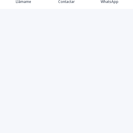
Llámame
Contactar
WhatsApp
Propiedades
Agentes
eXp Realty DR
Nosotros
Contacto
Nuevo Enlace
Instagram
©
2026
DREXP SRL
,
Todos los derechos reservados
Powered by
AlterEstate