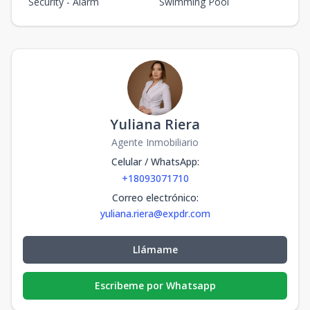
Security - Alarm
Swimming Pool
Yuliana Riera
Agente Inmobiliario
Celular / WhatsApp
:
+18093071710
Correo electrónico
:
yuliana.riera@expdr.com
Llámame
Escribeme por Whatsapp