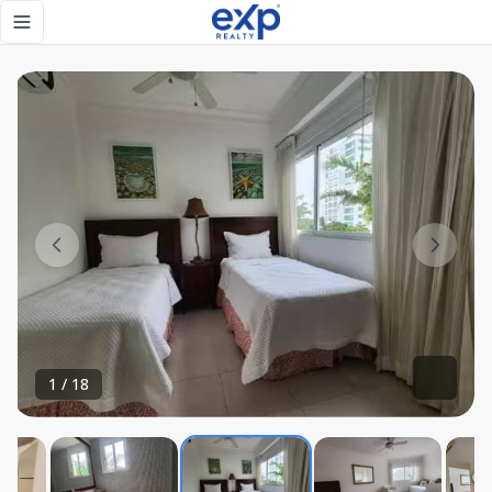
Apartamento Amueblado Hemingway. Juan Dolio - eXp Realt
Toggle navigation menu
1
/
18