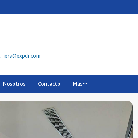
ini - eXp Realty República Dominicana
a.riera@expdr.com
Nosotros
Contacto
Más