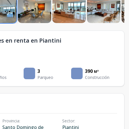
 en renta en Piantini
3
390
M²
ños
Parqueo
Construcción
Provincia
:
Sector
:
Santo Domingo de
Piantini