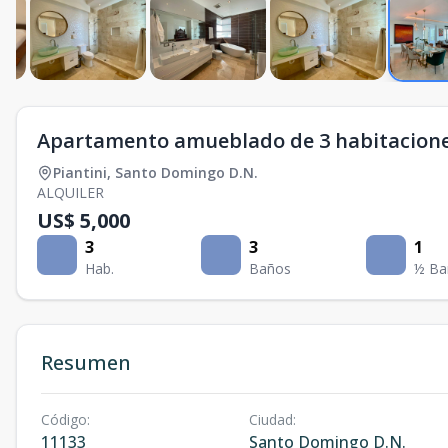
Apartamento amueblado de 3 habitaciones
Piantini
,
Santo Domingo D.N.
ALQUILER
US$ 5,000
3
3
1
Hab.
Baños
½ Ba
Resumen
Código
:
Ciudad
:
11133
Santo Domingo D.N.