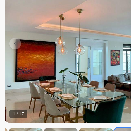
1
/
17