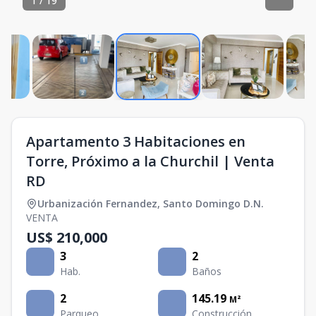
1
/
19
Apartamento 3 Habitaciones en
Torre, Próximo a la Churchil | Venta
RD
Urbanización Fernandez
,
Santo Domingo D.N.
VENTA
US$ 210,000
3
2
Hab.
Baños
2
145.19
M²
Parqueo
Construcción