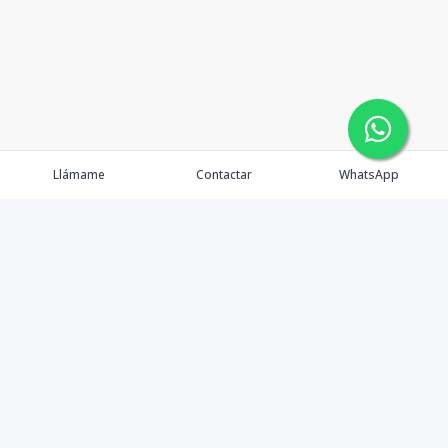
Llámame
Contactar
WhatsApp
Propiedades
Agentes
eXp Realty DR
Nosotros
Contacto
Nuevo Enlace