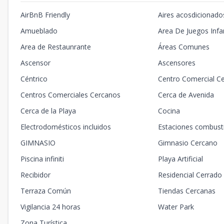
AirBnB Friendly
Aires acosdicionado
Amueblado
Area De Juegos Infan
Area de Restaunrante
Áreas Comunes
Ascensor
Ascensores
Céntrico
Centro Comercial C
Centros Comerciales Cercanos
Cerca de Avenida
Cerca de la Playa
Cocina
Electrodomésticos incluidos
Estaciones combust
GIMNASIO
Gimnasio Cercano
Piscina infiniti
Playa Artificial
Recibidor
Residencial Cerrado
Terraza Común
Tiendas Cercanas
Vigilancia 24 horas
Water Park
Zona Turística