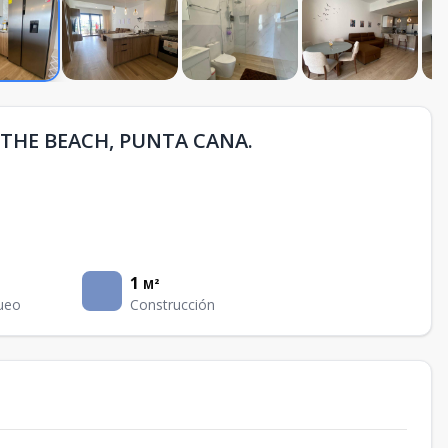
en THE BEACH, PUNTA CANA.
1
M²
ueo
Construcción