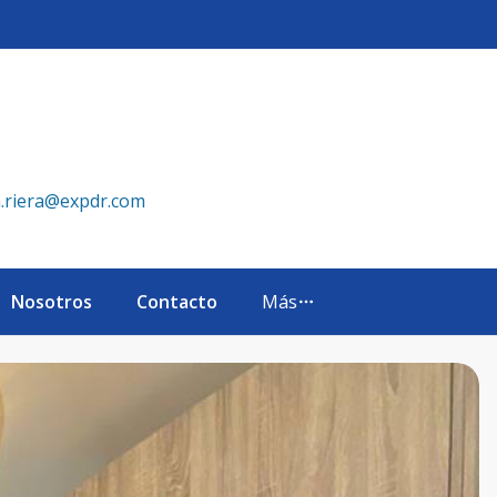
TA CANA. - eXp Realty República Dominicana
a.riera@expdr.com
Nosotros
Contacto
Más