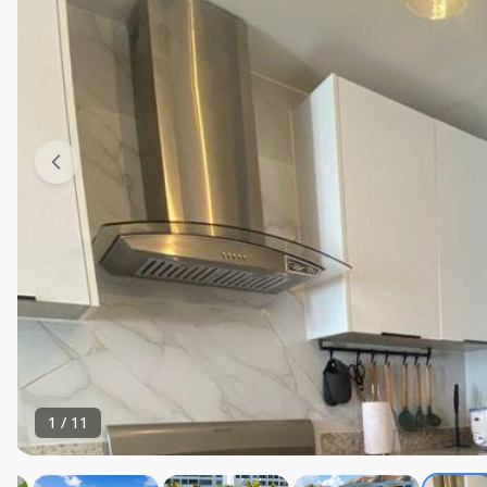
1
/
11