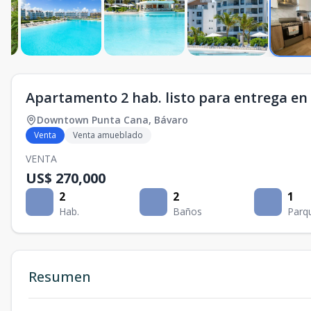
Apartamento 2 hab. listo para entrega 
Downtown Punta Cana
,
Bávaro
Venta
Venta amueblado
VENTA
US$ 270,000
2
2
1
Hab.
Baños
Parq
Resumen