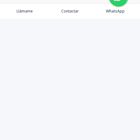
Llámame
Contactar
WhatsApp
Propiedades
Agentes
eXp Realty DR
Nosotros
Contacto
Nuevo Enlace
Instagram
©
2026
DREXP SRL
,
Todos los derechos reservados
Powered by
AlterEstate