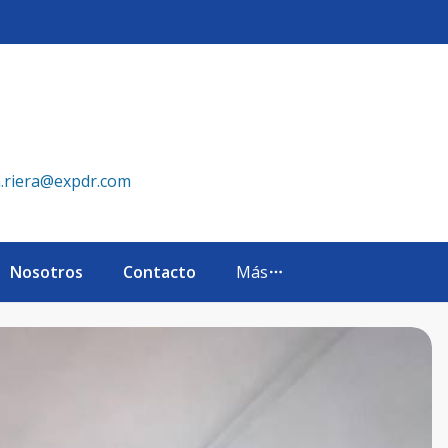
- eXp Realty República Dominicana
a.riera@expdr.com
Nosotros
Contacto
Más