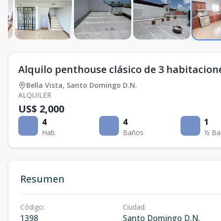
Alquilo penthouse clásico de 3 habitacione
Bella Vista
,
Santo Domingo D.N.
ALQUILER
US$ 2,000
4
4
1
Hab.
Baños
½ Ba
Resumen
Código
:
Ciudad
:
1398
Santo Domingo D.N.