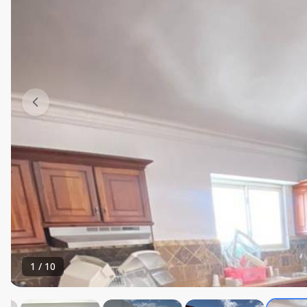
1
/
10